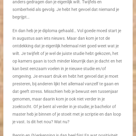
anders gedragen dan je eigenlijk wilt. Twijfels en
somberheid als gevolg. Je hebt het gevoel dat niemand je
begrijpt…
En dan heb je je diploma gehaald… Vol goede moed start je
in augustus aan iets nieuws. Maar dan kom je tot de
ontdekking dat je eigenlijk helemaal niet goed weet wat je
wilt. Je twijfelt of je wel de juiste studie hebt gekozen, het
op kamers gaan is toch minder kleurrijk dan je dacht en het
kan best eenzaam voelen in je nieuwe studie en/of
omgeving. Je ervaart druk en hebt het gevoel dat je moet
presteren, bij anderen lijkt het allemaal vanzelf te gaan en
dat geeft stress. Misschien heb je bewust een tussenjaar
genomen, maar daarin kom je ook niet verder in je
zoektocht. Of je bent al verder in je studie; je bachelor of
master heb je binnen of je stoeit met je scriptie en dan loop
je vast. Is dit het nou? Wat nu?
Begrip en (h)erkenning is dan heel fijn! En wat positiviteit