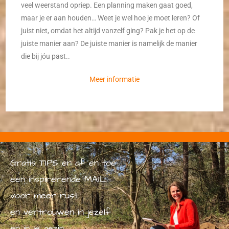
veel weerstand opriep. Een planning maken gaat goed,
maar je er aan houden… Weet je wel hoe je moet leren? Of
juist niet, omdat het altijd vanzelf ging? Pak je het op de
juiste manier aan? De juiste manier is namelijk de manier
die bij jóu past..
Meer informatie
Gratis TIPS en af en toe
een inspirerende MAIL
voor meer rust
en vertrouwen in jezelf
en in je gezin.