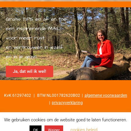
Gratis TIPS en af en toe
een inspirerende MAIL
voor meer rust
en vertrouwen in jezelf
en in je gezin.
Ja, dat wil ik wel!
KvK 61297402 | BTW NL001782620B02 |
algemene voorwaarden
|
privacyverklaring
We gebruiken cookies om de website goed te laten functioneren.
cookies beleid
OK
Weiger