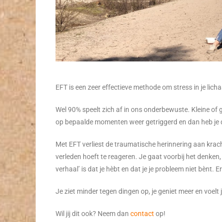
EFT is een zeer effectieve methode om stress in je lich
Wel 90% speelt zich af in ons onderbewuste. Kleine of 
op bepaalde momenten weer getriggerd en dan heb je daar
Met EFT verliest de traumatische herinnering aan krach
verleden hoeft te reageren. Je gaat voorbij het denken
verhaal’ is dat je hèbt en dat je je probleem niet bènt.
Je ziet minder tegen dingen op, je geniet meer en voelt j
Wil jij dit ook? Neem dan
contact
op!