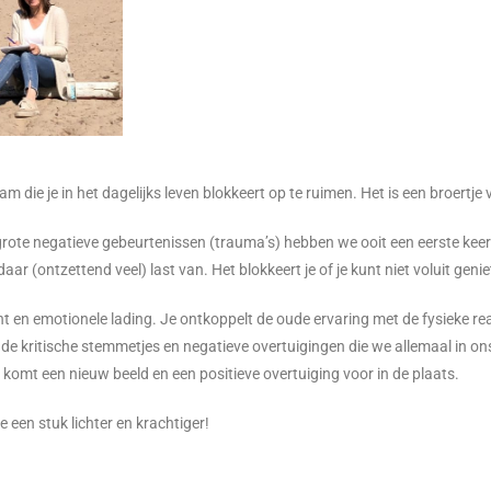
aam die je in het dagelijks leven blokkeert op te ruimen. Het is een broert
grote negatieve gebeurtenissen (trauma’s) hebben we ooit een eerste keer
 (ontzettend veel) last van. Het blokkeert je of je kunt niet voluit genie
t en emotionele lading. Je ontkoppelt de oude ervaring met de fysieke rea
, de kritische stemmetjes en negatieve overtuigingen die we allemaal in o
 Er komt een nieuw beeld en een positieve overtuiging voor in de plaats.
e een stuk lichter en krachtiger!