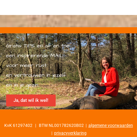
Gratis TIPS en af en toe
een inspirerende MAIL
voor meer rust
en vertrouwen in jezelf
en in je gezin.
Ja, dat wil ik wel!
KvK 61297402 | BTW NL001782620B02 |
algemene voorwaarden
|
privacyverklaring