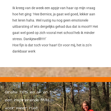
Ik kreeg van de week een appje van haar op mijn vraag
hoe het ging: ‘Hee Bernice, ja gaat wel goed, lekker aan
het leren haha. Wel rustig nu nog geen emotionele
uitbarsting of iets dergelijks gehad dus dat is mooi!!! Het
gaat wel goed op zich vooral met school heb ik minder
stress. Dankjewelll!!!!!’
Hoe fijn is dat toch voor haar! En voor mij, het is zo’n
dankbaar werk
Gratis TIPS en af en toe
een inspirerende MAIL
voor meer rust