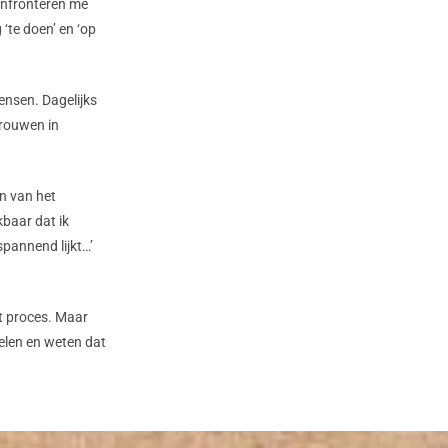
confronteren me
‘te doen’ en ‘op
ensen. Dagelijks
trouwen in
en van het
baar dat ik
pannend lijkt…’
t proces. Maar
oelen en weten dat