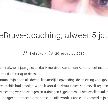
eBrave-coaching, alweer 5 jaa
BeBrave
20 augustus 2019
 het alweer 5 jaar geleden dat ik me bij de Kamer van Koophandel inschree
 mooi om terug te kijken.
 naast mijn baan als docent lichamelijke opvoeding, de opleiding voor gez
Dreamchild had gevolgd, waar ik vooral heel wat issues van mezelf tege
jn er nog vele opleidingen en trainingen bijgekomen. Ik heb ze allemaal me
 honger naar meer die maar niet gestild wordt. Passie! En zo werd mijn m