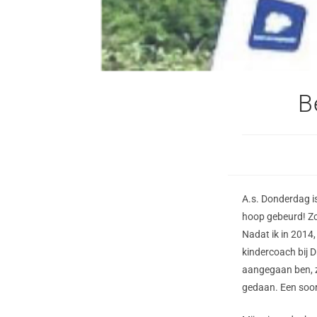
B
A.s. Donderdag is
hoop gebeurd! Zo
Nadat ik in 2014,
kindercoach bij 
aangegaan ben, zi
gedaan. Een soort