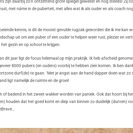
rs zijn daarbij zo’n ontzettend grote spiegel geweest en nog steeds! Zij 
t, met náme in de puberteit, met alles wat ik als ouder en als coach nog 
eiende kennis, is dit de mooist gevulde rugzak geworden die ik me kan w
edschap uit om een puber of een ouder te helpen weer rust, plezier en ver
in het gezin en op school te krijgen.
an dit jaar ligt de focus helemaal op mijn praktijk. Ik heb afscheid genom
geveer 8000 pubers (en ouders) voorbij te hebben zien komen. Ik ben dank
ortzone durf(de) te gaan. ‘Met je angst aan de hand dapper doen wat zo s
nd ligt namelijk de ruimte en de groei!
n of badend in het zweet wakker worden van paniek. Ook dat hoort bij he
en) houden dat het goed komt en diep van binnen zo duidelijk (durven) v
BeBrave…