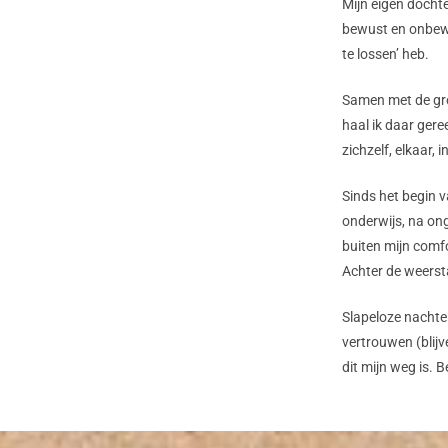
Mijn eigen dochte
bewust en onbewus
te lossen’ heb.
Samen met de gro
haal ik daar gere
zichzelf, elkaar, 
Sinds het begin v
onderwijs, na on
buiten mijn comf
Achter de weersta
Slapeloze nachte
vertrouwen (blijv
dit mijn weg is. 