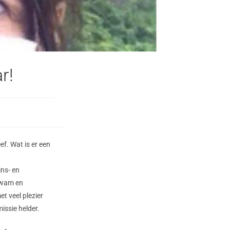
r!
f. Wat is er een
ins- en
nkwam en
t veel plezier
issie helder.