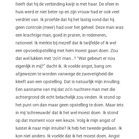
heeft dat hij de verbinding kwijt is met haar. De sfeer in
huis werd er niet beter op en zijn vrouw had er ook veel
verdriet van. Ik proefde dat hij het lastig vond dat hij
geen controle (meer) had over het geheel. Deze man was
een krachtige man, goed in praten, in redeneren,
rationeel. Ik merkte bij mezelf dat ik twijfelde of ik wel
een opvoedopstelling met hem moest gaan doen. Zou
dat wel lukken met ‘zo’n’ man…? “Wat gebeurt er nou
eigenlijk in mij?” dacht ik. Ik voelde angst, bang om
afgewezen te worden vanwege de zweverigheid die
kleeft aan een opstelling. Dat is natuurlijk mijn invulling.
Een aanname van mij dat zo’n nuchtere man met die
achtergrond dit echt belachelijk zou vinden. Ik stond op
het punt om dan maar geen opstelling te doen. Maar iets
in mij ‘schreeuwde’ dat ik het wel moest doen. Ik stond
op dat moment voor een keuze. Volg ik mijn angst of
luister ik naar mijn intuïtie? Ik heb het tweede gedaan. Ik
kon niet anders. Ik voelde dat ik het moest doen. Angst