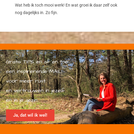
Wat heb ik toch mooi werk! En wat groei ik daar zelf ook
nog dagelijks in. Zo fijn.
Gratis TIPS en af en toe
een inspirerende MAIL
voor meer rust
en vertrouwen in jezelf
en in je gezin.
Ja, dat wil ik wel!